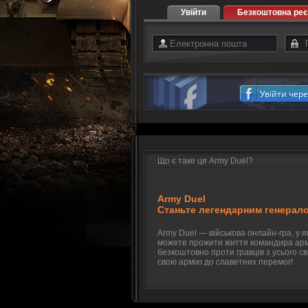
Увійти
Безкоштовна реє
Увійти чере
Що є таке ця Army Duel?
Army Duel
Станьте легендарним генерал
Army Duel — військова онлайн-гра, у я
можете прожити життя командира армі
безкоштовно проти гравців з усього сві
свою армію до славетних перемог!